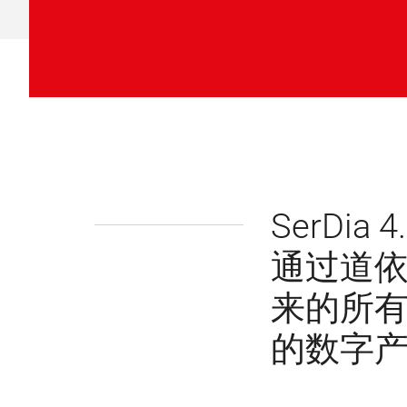
SerD
通过道依
来的所
的数字