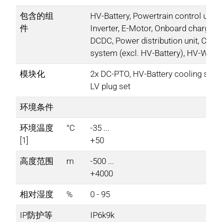
包含的组
HV-Battery, Powertrain control unit,
件​
Inverter, E-Motor, Onboard charger,
DCDC,​ Power distribution unit, Cool
system (excl. HV-Battery), HV-Wiring
模块化
2x DC-PTO, HV-Battery cooling syst
LV plug set ​
环境条件
环境温度
°C​
-35 ...
[1]​
+50​
高度范围​
m
-500 ...
+4000​
相对湿度
%
0 - 95​
IP防护等
IP6k9k