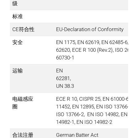
级​
标准
CE符合性​
EU-Declaration of Conformity​
安全
EN 1175, EN 62619, EN 62485-6, EN
62620, ECE R 100 (Rev.2), ISO 26262
60730-1​
运输
EN
62281,
UN 38.3​
电磁感应
ECE R 10, CISPR 25, EN 61000-6-2, 
圈
11452, EN 12895, EN ISO 13766-1, 
ISO 13766-2, EN ISO 14982, EN ISO
14982-1, EN ISO 14982-2​
合法注册
German Batter Act