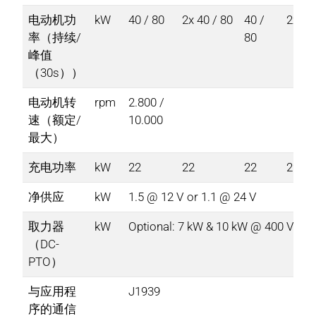
电动机功
kW
40 / 80​
2x 40 / 80
40 /
2x 40
率（持续/
80​
峰值
（30s））​
电动机转
rpm
2.800 /
速（额定/
10.000​
最大）​
充电功率​
kW
22
22
22
22
净供应​
kW
1.5 @ 12 V or 1.1 @ 24 V​
取力器
kW
Optional: 7 kW & 10 kW @ 400 V​
（DC-
PTO）​
与应用程
J1939​
序的通信​